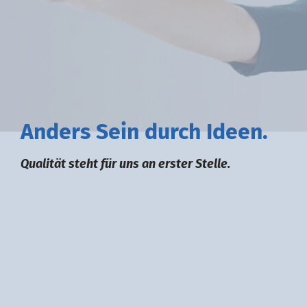
A
nders
S
ein durch
I
deen.
Qualität steht für uns an erster Stelle.