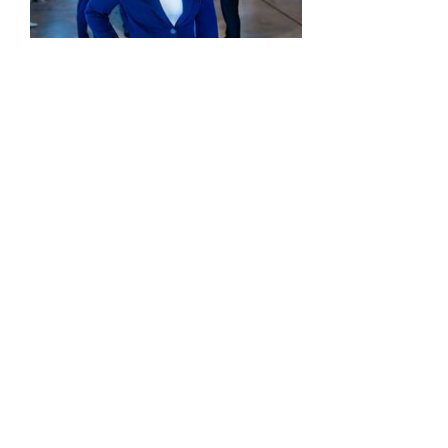
EXPERTE
Jasmin Jurtan
M.A., Selbstständige
Wirtschaftsberaterin &
Gesellschafterin, Versicherungs-,
Finanzanlagen-,
Immobiliarsdarlehensfachfrau
Als erfahrene Wirtschaftsberaterin
und Gesellschafterin der A.S.I.
Wirtschaftsberatung begleite ich
Privatpersonen, Unternehmer und
Selbstständige dabei, ihre Finanzen
mit Weitblick ...