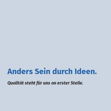
A
nders
S
ein durch
I
deen.
Qualität steht für uns an erster Stelle.