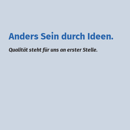
A
nders
S
ein durch
I
deen.
Qualität steht für uns an erster Stelle.