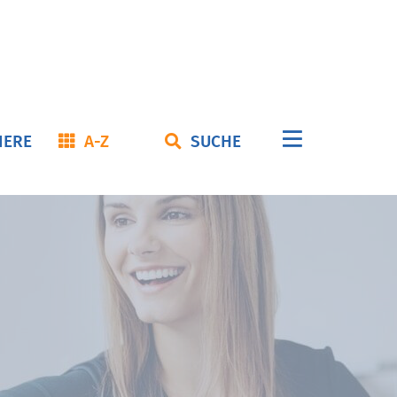
Navigation
IERE
A-Z
SUCHE
überspringe