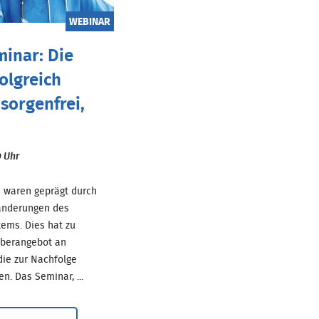
WEBINAR
inar: Die
folgreich
sorgenfrei,
0 Uhr
e waren geprägt durch
ränderungen des
ems. Dies hat zu
Überangebot an
die zur Nachfolge
. Das Seminar, ...