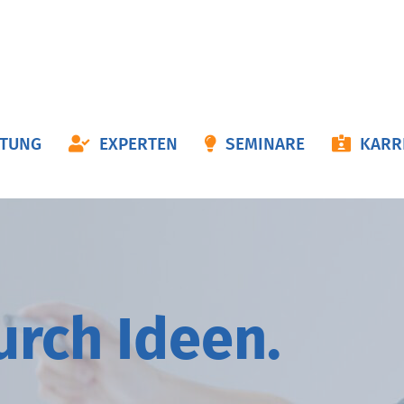
ON
ATUNG
EXPERTEN
SEMINARE
KARR
NGEN
durch
I
deen.