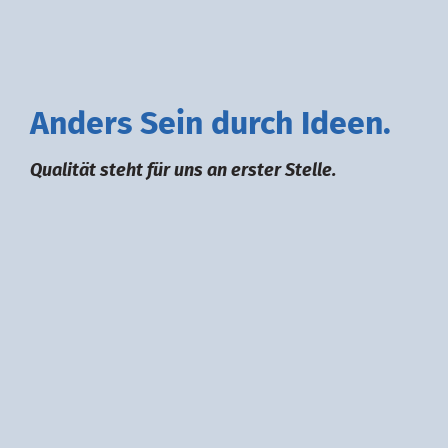
A
nders
S
ein durch
I
deen.
Qualität steht für uns an erster Stelle.