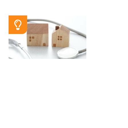
SEMINAR
Wege in die ärztliche
Niederlassung
14.11.2026 / 09:30 Uhr
Relevante wirtschaftliche,
rechtliche und steuerrechtliche