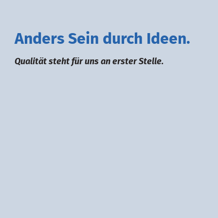
A
nders
S
ein durch
I
deen.
Qualität steht für uns an erster Stelle.