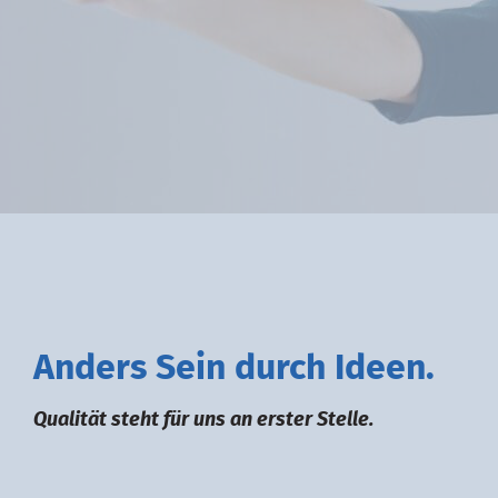
A
nders
S
ein durch
I
deen.
Qualität steht für uns an erster Stelle.