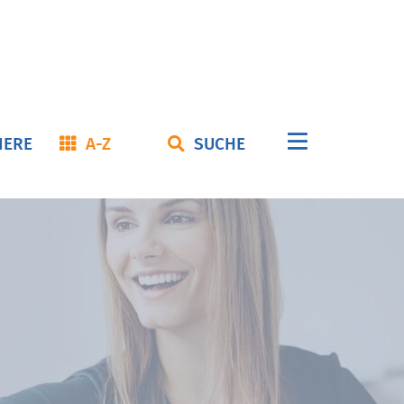
Navigation
IERE
A-Z
SUCHE
überspringe