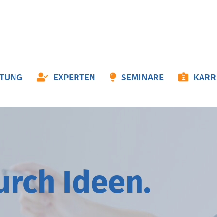
ON
ATUNG
EXPERTEN
SEMINARE
KARR
NGEN
durch
I
deen.