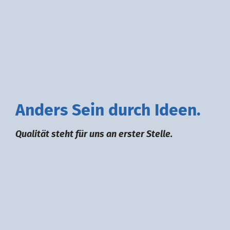
A
nders
S
ein durch
I
deen.
Qualität steht für uns an erster Stelle.