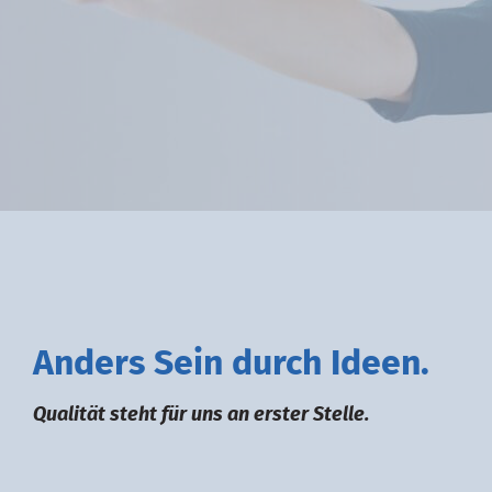
A
nders
S
ein durch
I
deen.
Qualität steht für uns an erster Stelle.