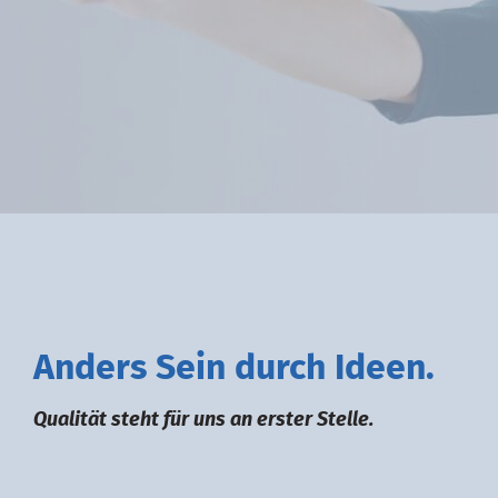
A
nders
S
ein durch
I
deen.
Qualität steht für uns an erster Stelle.