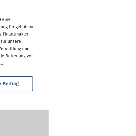
69 eine
tung für gehobene
ls Finanzmakler
für unsere
ermittlung und
de Betreuung von
..
 Beitrag