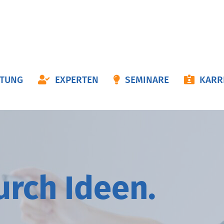
ON
ATUNG
EXPERTEN
SEMINARE
KARR
NGEN
durch
I
deen.