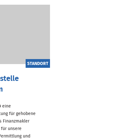
STANDORT
stelle
m
69 eine
tung für gehobene
ls Finanzmakler
für unsere
ermittlung und