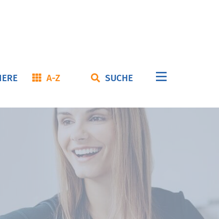
Navigation
IERE
A-Z
SUCHE
überspringe