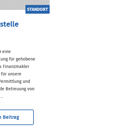
STANDORT
stelle
69 eine
tung für gehobene
ls Finanzmakler
für unsere
ermittlung und
de Betreuung von
..
 Beitrag