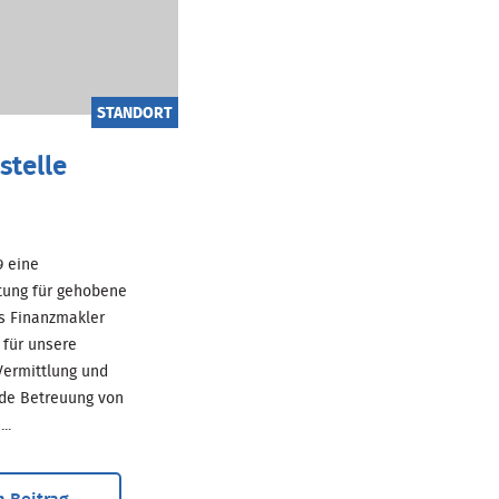
STANDORT
stelle
69 eine
tung für gehobene
ls Finanzmakler
für unsere
ermittlung und
de Betreuung von
..