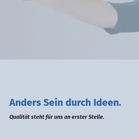
A
nders
S
ein durch
I
deen.
Qualität steht für uns an erster Stelle.