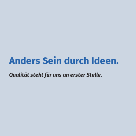
A
nders
S
ein durch
I
deen.
Qualität steht für uns an erster Stelle.