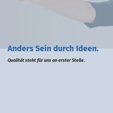
A
nders
S
ein durch
I
deen.
Qualität steht für uns an erster Stelle.