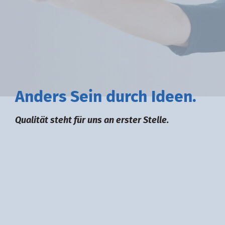
A
nders
S
ein durch
I
deen.
Qualität steht für uns an erster Stelle.