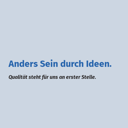
A
nders
S
ein durch
I
deen.
Qualität steht für uns an erster Stelle.