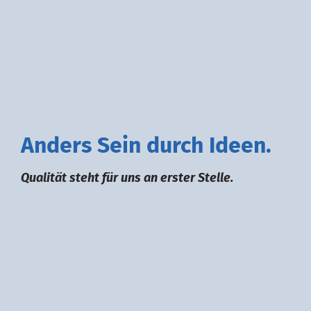
A
nders
S
ein durch
I
deen.
Qualität steht für uns an erster Stelle.