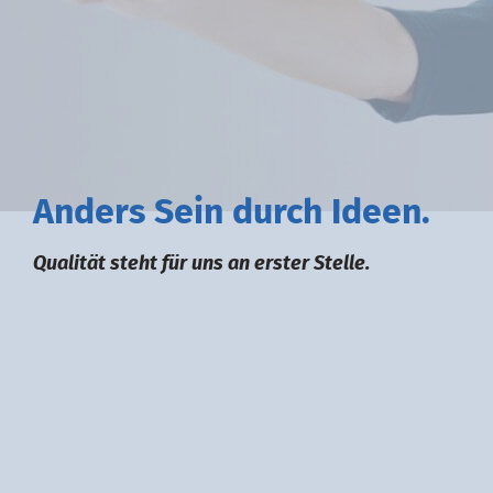
A
nders
S
ein durch
I
deen.
Qualität steht für uns an erster Stelle.