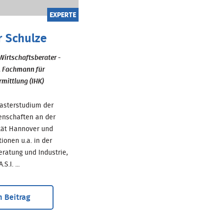
EXPERTE
r Schulze
Wirtschaftsberater -
, Fachmann für
mittlung (IHK)
sterstudium der
enschaften an der
ität Hannover und
tionen u.a. in der
atung und Industrie,
S.I. ...
 Beitrag