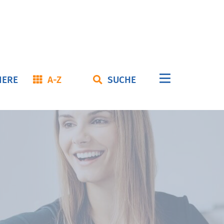
Navigation
IERE
A-Z
SUCHE
überspringe