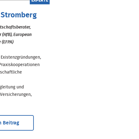
EXPERTE
 Stromberg
rtschaftsberater,
r (HfB), European
r (EFPA)
ür Existenzgründungen,
Praxiskooperationen
schaftliche
gleitung und
 Versicherungen,
 Beitrag