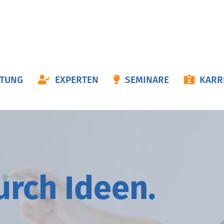
ON
ATUNG
EXPERTEN
SEMINARE
KARR
NGEN
durch
I
deen.