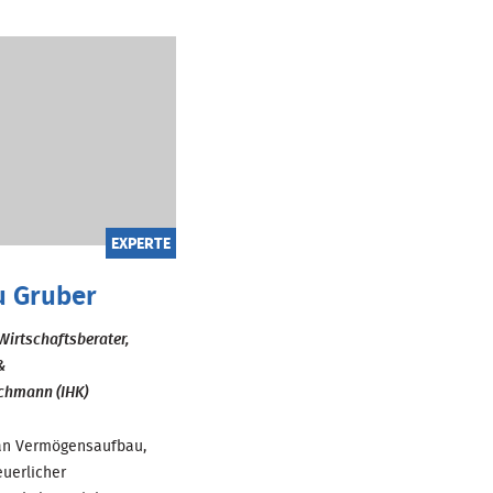
EXPERTE
u Gruber
Wirtschaftsberater,
&
chmann (IHK)
 an Vermögensaufbau,
euerlicher