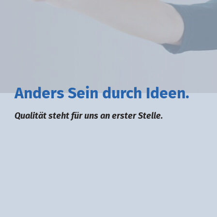
A
nders
S
ein durch
I
deen.
Qualität steht für uns an erster Stelle.