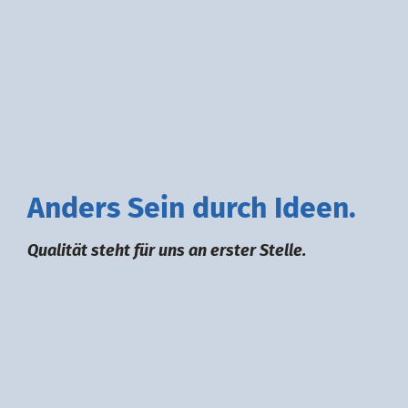
A
nders
S
ein durch
I
deen.
Qualität steht für uns an erster Stelle.