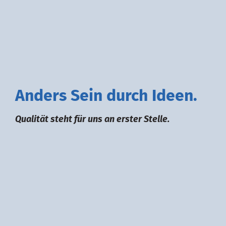
A
nders
S
ein durch
I
deen.
Qualität steht für uns an erster Stelle.