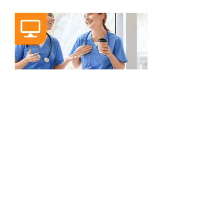
WEBINAR
WEBINAR: Diagnose
Berufsstart
10.11.2026 / 18:00 Uhr
Das Medizinstudium ist (fast)
vorbei? Dann leidest du eindeutig
an der Diagnose: Berufsstart! ...