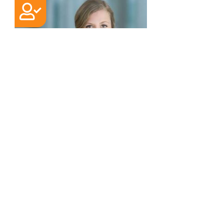
EXPERTE
Joy Langwost
Wirtschaftsberaterin,
Versicherungsfachfrau (IHK), B.Sc.
Betriebswirtschaftslehre,
Gesellschafterin der Geschäftsstelle
Münster
Ganzheitlich - Langfristig -
Gemeinsam! Eine ehrliche,