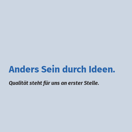
A
nders
S
ein durch
I
deen.
Qualität steht für uns an erster Stelle.