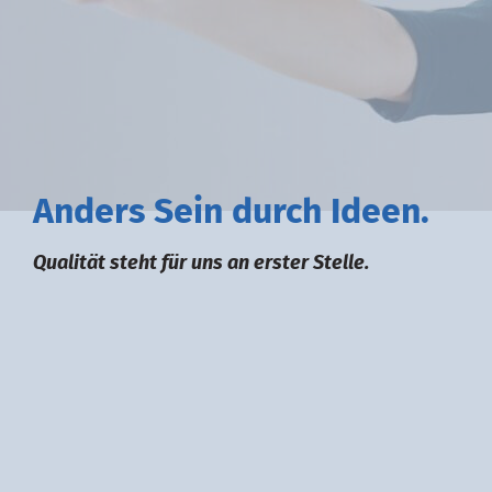
A
nders
S
ein durch
I
deen.
Qualität steht für uns an erster Stelle.