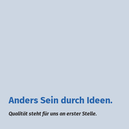
A
nders
S
ein durch
I
deen.
Qualität steht für uns an erster Stelle.