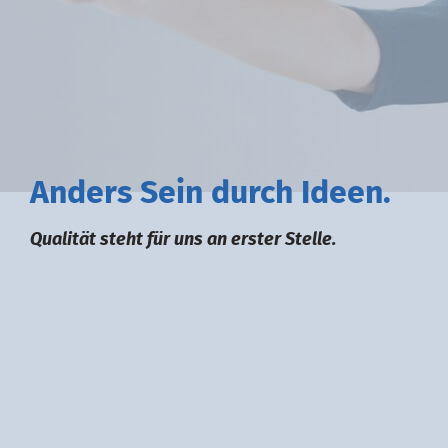
A
nders
S
ein durch
I
deen.
Qualität steht für uns an erster Stelle.