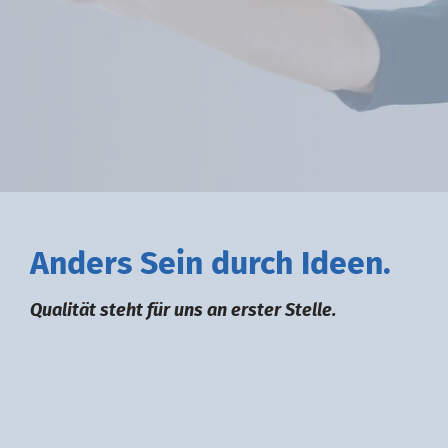
A
nders
S
ein durch
I
deen.
Qualität steht für uns an erster Stelle.