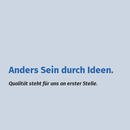
A
nders
S
ein durch
I
deen.
Qualität steht für uns an erster Stelle.