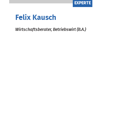
EXPERTE
Felix Kausch
Wirtschaftsberater, Betriebswirt (B.A.)
Du stehst am Anfang deiner
medizinischen Laufbahn – eine
spannende Zeit voller Chancen,
aber auch voller
Herausforderungen. Ob Finanzen,
Versicherungen oder erste
Arbeitsverträge: ...
Zum Beitrag