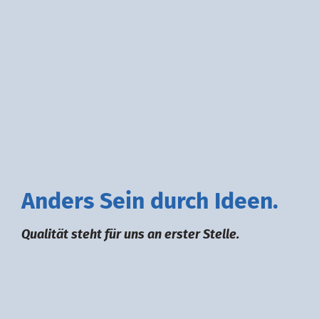
A
nders
S
ein durch
I
deen.
Qualität steht für uns an erster Stelle.