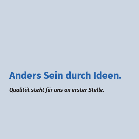
A
nders
S
ein durch
I
deen.
Qualität steht für uns an erster Stelle.