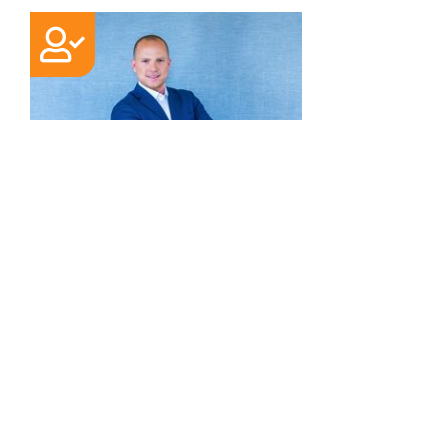
EXPERTE
Manio M.
Petschmann
Dipl.-Betriebswirt (BA),
Finanzfachwirt (FH), Financial
Planner (FS), TÜV-zertifizierter
Fachberater für Cyberrisiken
"Ich berate meine Mandanten so,