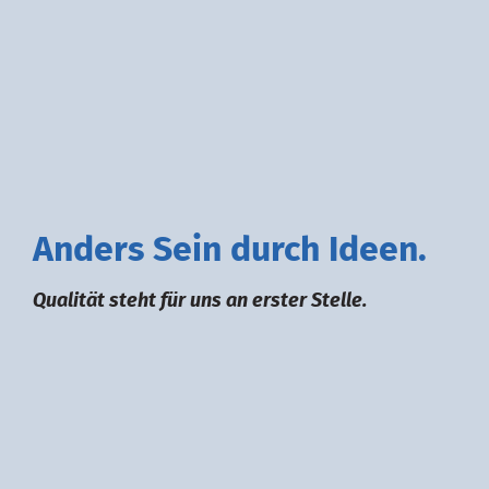
A
nders
S
ein durch
I
deen.
Qualität steht für uns an erster Stelle.