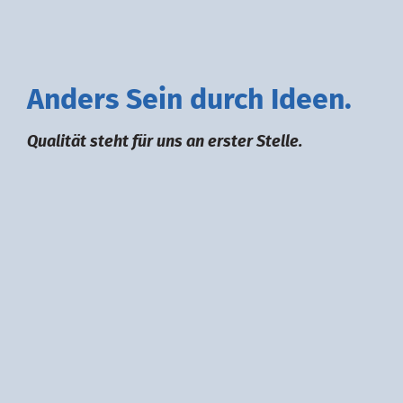
A
nders
S
ein durch
I
deen.
Qualität steht für uns an erster Stelle.