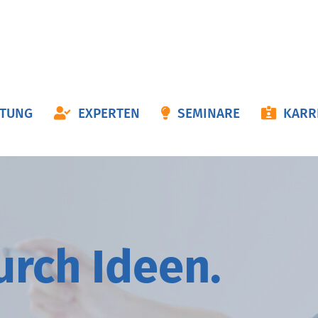
ON
ATUNG
EXPERTEN
SEMINARE
KARR
NGEN
durch
I
deen.