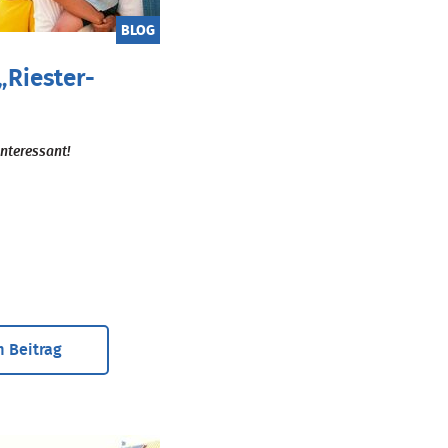
BLOG
„Riester-
 interessant!
 Beitrag