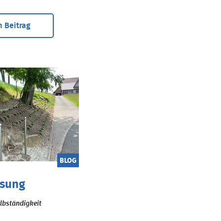
 Beitrag
BLOG
ssung
elbständigkeit