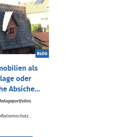
BLOG
obilien als
lage oder
he Absiche...
Anlageportfolios
flationsschutz ...