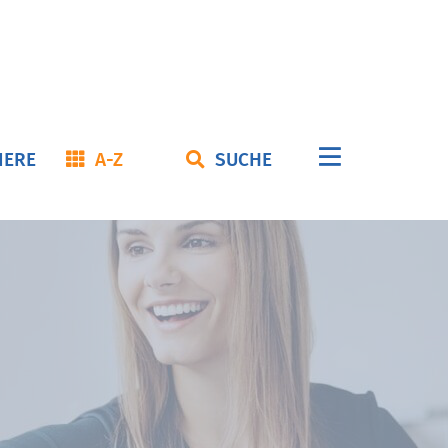
Navigation
IERE
A-Z
SUCHE
überspringe