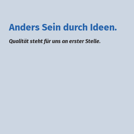
A
nders
S
ein durch
I
deen.
Qualität steht für uns an erster Stelle.