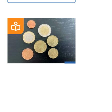
BLOG
Basisrente (Rürup)
100% steuerlich abzugsfähig
Steuern sparen ...