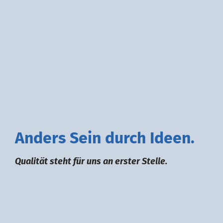
A
nders
S
ein durch
I
deen.
Qualität steht für uns an erster Stelle.