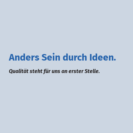
A
nders
S
ein durch
I
deen.
Qualität steht für uns an erster Stelle.