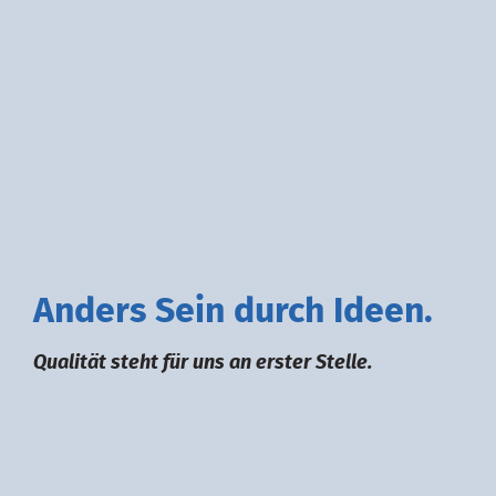
A
nders
S
ein durch
I
deen.
Qualität steht für uns an erster Stelle.