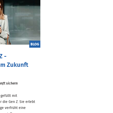
BLOG
Z -
m Zukunft
nft sichern
gefüllt mit
 die Gen Z. Sie erlebt
ge verfrüht eine