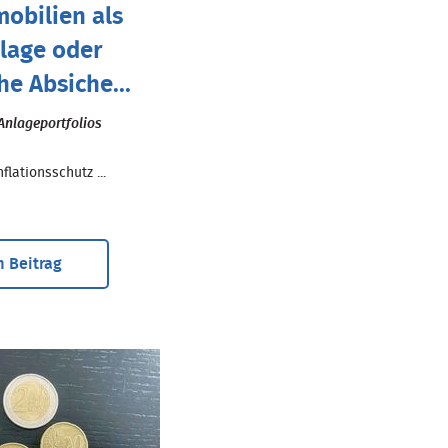
obilien als
lage oder
he Absiche...
Anlageportfolios
flationsschutz ...
 Beitrag