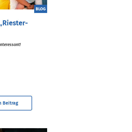
BLOG
„Riester-
 interessant!
 Beitrag