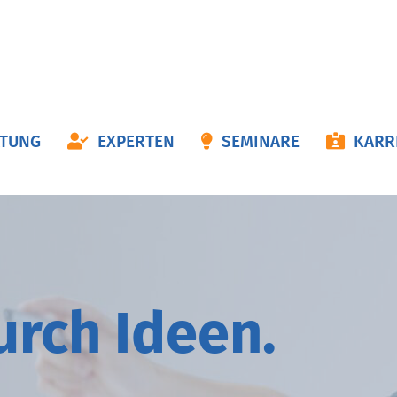
ON
ATUNG
EXPERTEN
SEMINARE
KARR
NGEN
durch
I
deen.