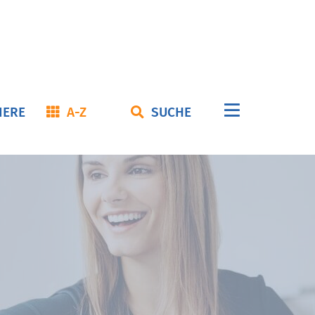
Navigation
IERE
A-Z
SUCHE
überspringe