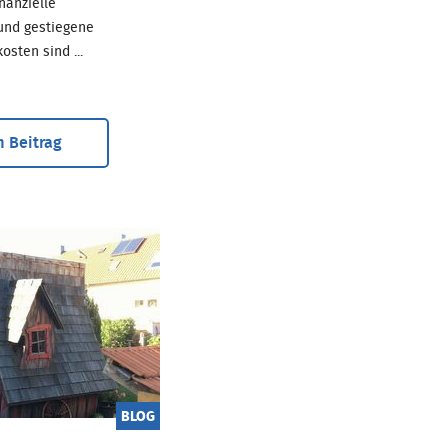
inanzielle
und gestiegene
sten sind ...
 Beitrag
BLOG