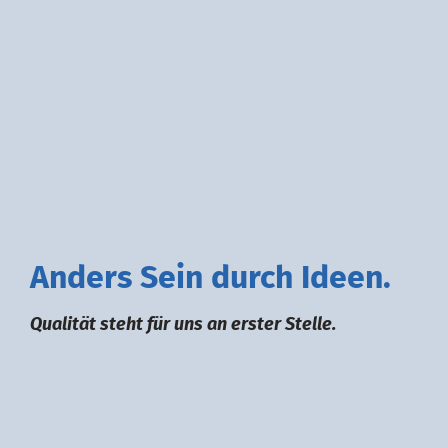
A
nders
S
ein durch
I
deen.
Qualität steht für uns an erster Stelle.