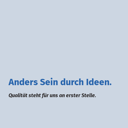
A
nders
S
ein durch
I
deen.
Qualität steht für uns an erster Stelle.