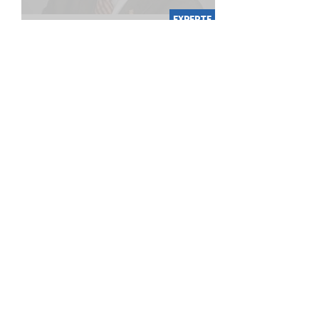
EXPERTE
Bastian Gutmann
Dipl.-Wirtschaftsingenieur,
selbständiger Wirtschaftsberater,
Versicherungsfachmann (BWV),
zertifizierter Ruhestandsplaner,
Fachmann für nachhaltige
Kapitalanlage
Was macht eine gute Beratung aus?
Wenn ich mir selbst die Frage
stelle, wie ich gerne beraten
werden möchte, so fallen mir
folgende Attribute ein: seriös,
kompetent, kooperativ, ...